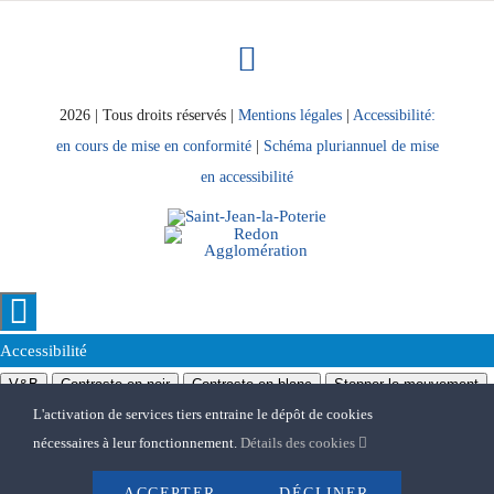
2026 | Tous droits réservés |
Mentions légales
|
Accessibilité:
en cours de mise en conformité
|
Schéma pluriannuel de mise
en accessibilité
Accessibilité
V&B
Contraste en noir
Contraste en blanc
Stopper le mouvement
L'activation de services tiers entraine le dépôt de cookies
Police lisible
Souligner les liens
nécessaires à leur fonctionnement.
Détails des cookies
A
A
A
annuler l'accessibilité
ACCEPTER
DÉCLINER