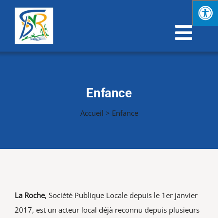
Passer
au
contenu
Navi
à
Découvrir Saint-Nicolas-de-Redon
basc
Enfance
Vie municipale
Accueil
>
Enfance
Vie quotidienne
Économie & emploi
Enfance & jeunesse
La Roche
, Société Publique Locale depuis le 1er janvier
2017, est un acteur local déjà reconnu depuis plusieurs