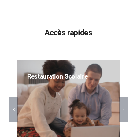
Accès rapides
Restauration Scolaire
Annu